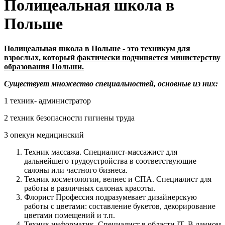
Полицеальная школа в
Польше
Полицеальная школа в Польше
- это техникум для
взрослых, который фактически подчиняется министерству
образования Польши.
Существует множество специальностей, основные из них:
1 техник- администратор
2 техник безопасности гигиены труда
3 опекун медицинский
Техник массажа. Специалист-массажист для
дальнейшего трудоустройства в соответствующие
салоны или частного бизнеса.
Техник косметологии, велнес и СПА. Специалист для
работы в различных салонах красоты.
Флорист Профессия подразумевает дизайнерскую
работы с цветами: составление букетов, декорирование
цветами помещений и т.п.
Техник информатик. Специалист в области IT. В данном