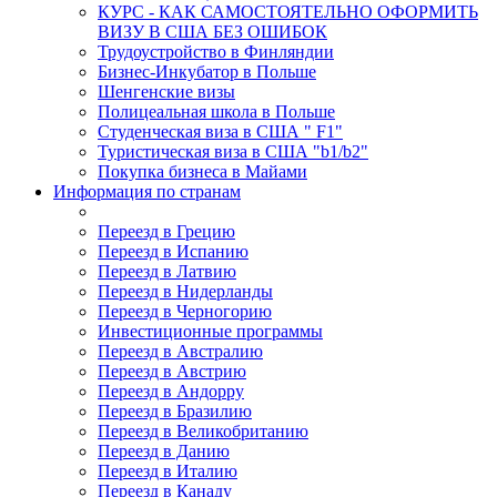
КУРС - КАК САМОСТОЯТЕЛЬНО ОФОРМИТЬ
ВИЗУ В США БЕЗ ОШИБОК
Трудоустройство в Финляндии
Бизнес-Инкубатор в Польше
Шенгенские визы
Полицеальная школа в Польше
Студенческая виза в США " F1"
Туристическая виза в США "b1/b2"
Покупка бизнеса в Майами
Информация по странам
Переезд в Грецию
Переезд в Испанию
Переезд в Латвию
Переезд в Нидерланды
Переезд в Черногорию
Инвестиционные программы
Переезд в Австралию
Переезд в Австрию
Переезд в Андорру
Переезд в Бразилию
Переезд в Великобританию
Переезд в Данию
Переезд в Италию
Переезд в Канаду