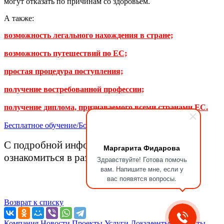
могут отказать по причинам со здоровьем.
А также:
возможность легального нахождения в стране;
возможность путешествий по ЕС;
простая процедура поступления;
получение востребованной профессии;
получение диплома, признаваемого всеми странами ЕС.
Бесплатное обучение/Больше информации
С подробной информацией можно
Маргарита Фидарова
ознакомиться в разделе
Переезд в Польшу
Здравствуйте! Готова помочь
вам. Напишите мне, если у
вас появятся вопросы.
Возврат к списку
Компания
Новости
Проекты
Услуги
Документы
Контакты