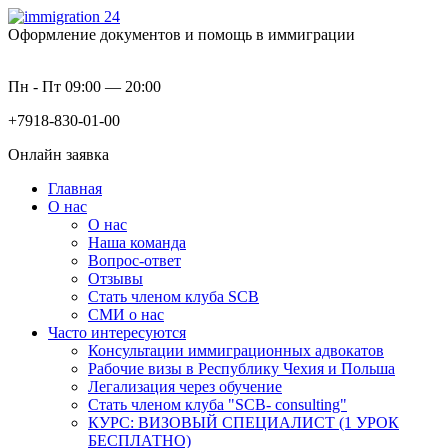
Оформление документов и помощь в иммиграции
Пн - Пт 09:00 — 20:00
+7918-830-01-00
Онлайн заявка
Главная
О нас
О нас
Наша команда
Вопрос-ответ
Отзывы
Стать членом клуба SCB
СМИ о нас
Часто интересуются
Консультации иммиграционных адвокатов
Рабочие визы в Республику Чехия и Польша
Легализация через обучение
Стать членом клуба "SCB- consulting"
КУРС: ВИЗОВЫЙ СПЕЦИАЛИСТ (1 УРОК
БЕСПЛАТНО)