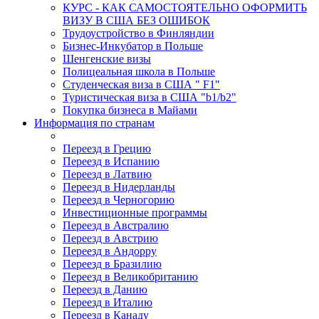
КУРС - КАК САМОСТОЯТЕЛЬНО ОФОРМИТЬ
ВИЗУ В США БЕЗ ОШИБОК
Трудоустройство в Финляндии
Бизнес-Инкубатор в Польше
Шенгенские визы
Полицеальная школа в Польше
Студенческая виза в США " F1"
Туристическая виза в США "b1/b2"
Покупка бизнеса в Майами
Информация по странам
Переезд в Грецию
Переезд в Испанию
Переезд в Латвию
Переезд в Нидерланды
Переезд в Черногорию
Инвестиционные программы
Переезд в Австралию
Переезд в Австрию
Переезд в Андорру
Переезд в Бразилию
Переезд в Великобританию
Переезд в Данию
Переезд в Италию
Переезд в Канаду