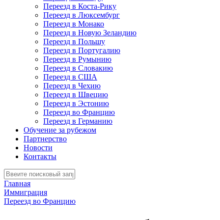
Переезд в Коста-Рику
Переезд в Люксембург
Переезд в Монако
Переезд в Новую Зеландию
Переезд в Польшу
Переезд в Португалию
Переезд в Румынию
Переезд в Словакию
Переезд в США
Переезд в Чехию
Переезд в Швецию
Переезд в Эстонию
Переезд во Францию
Переезд в Германию
Обучение за рубежом
Партнерство
Новости
Контакты
Главная
Иммиграция
Переезд во Францию