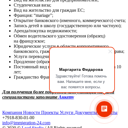
Студенческая виза;
Вид на жительство для граждан ЕС;
Франция: “mariage”;
Открытие банковского (именного, коммерческого) счета;
Запись детей в школу (государственную или частную);
Аренда/покупка недвижимости;
Обмен водительского удостоверения (образец)
на французское;
Юридические услуги в области корпоративного,
банковского, гражданского и административного права;
Услуги переводчика, водителя с машиной;
Продление (образец) вида на жительство;
Постоянный вид на жительство, карта резидента на 10
Маргарита Фидарова
лет;
Здравствуйте! Готова помочь
Гражданство Франции.
вам. Напишите мне, если у
вас появятся вопросы.
Для получения более подробной консультации нашими
специалистами заполните
Анкету
Компания
Новости
Проекты
Услуги
Документы
Контакты
+7918-830-01-00
info@immigration-24.com
© 2020 ©
Lead Studio
/ All Rights reserved