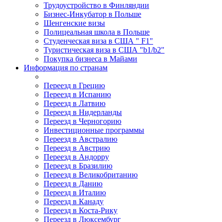
Трудоустройство в Финляндии
Бизнес-Инкубатор в Польше
Шенгенские визы
Полицеальная школа в Польше
Студенческая виза в США " F1"
Туристическая виза в США "b1/b2"
Покупка бизнеса в Майами
Информация по странам
Переезд в Грецию
Переезд в Испанию
Переезд в Латвию
Переезд в Нидерланды
Переезд в Черногорию
Инвестиционные программы
Переезд в Австралию
Переезд в Австрию
Переезд в Андорру
Переезд в Бразилию
Переезд в Великобританию
Переезд в Данию
Переезд в Италию
Переезд в Канаду
Переезд в Коста-Рику
Переезд в Люксембург