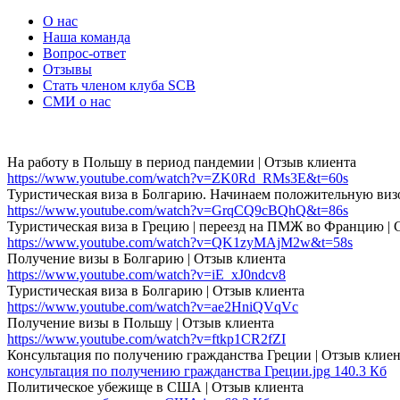
О нас
Наша команда
Вопрос-ответ
Отзывы
Стать членом клуба SCB
СМИ о нас
На работу в Польшу в период пандемии | Отзыв клиента
https://www.youtube.com/watch?v=ZK0Rd_RMs3E&t=60s
Туристическая виза в Болгарию. Начинаем положительную виз
https://www.youtube.com/watch?v=GrqCQ9cBQhQ&t=86s
Туристическая виза в Грецию | переезд на ПМЖ во Францию |
https://www.youtube.com/watch?v=QK1zyMAjM2w&t=58s
Получение визы в Болгарию | Отзыв клиента
https://www.youtube.com/watch?v=iE_xJ0ndcv8
Туристическая виза в Болгарию | Отзыв клиента
https://www.youtube.com/watch?v=ae2HniQVqVc
Получение визы в Польшу | Отзыв клиента
https://www.youtube.com/watch?v=ftkp1CR2fZI
Консультация по получению гражданства Греции | Отзыв клиен
консультация по получению гражданства Греции.jpg
140.3 Кб
Политическое убежище в США | Отзыв клиента