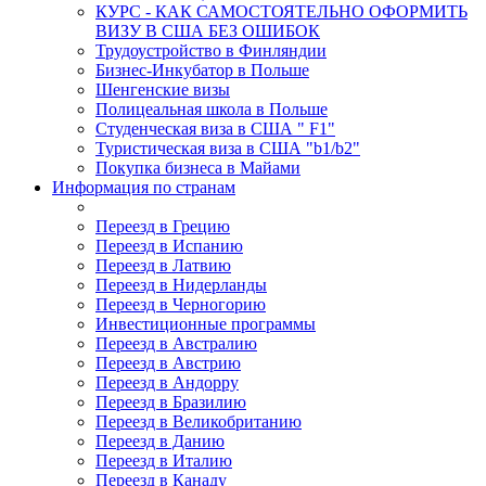
КУРС - КАК САМОСТОЯТЕЛЬНО ОФОРМИТЬ
ВИЗУ В США БЕЗ ОШИБОК
Трудоустройство в Финляндии
Бизнес-Инкубатор в Польше
Шенгенские визы
Полицеальная школа в Польше
Студенческая виза в США " F1"
Туристическая виза в США "b1/b2"
Покупка бизнеса в Майами
Информация по странам
Переезд в Грецию
Переезд в Испанию
Переезд в Латвию
Переезд в Нидерланды
Переезд в Черногорию
Инвестиционные программы
Переезд в Австралию
Переезд в Австрию
Переезд в Андорру
Переезд в Бразилию
Переезд в Великобританию
Переезд в Данию
Переезд в Италию
Переезд в Канаду