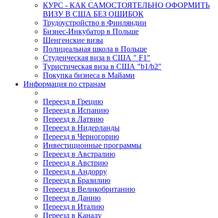
КУРС - КАК САМОСТОЯТЕЛЬНО ОФОРМИТЬ
ВИЗУ В США БЕЗ ОШИБОК
Трудоустройство в Финляндии
Бизнес-Инкубатор в Польше
Шенгенские визы
Полицеальная школа в Польше
Студенческая виза в США " F1"
Туристическая виза в США "b1/b2"
Покупка бизнеса в Майами
Информация по странам
Переезд в Грецию
Переезд в Испанию
Переезд в Латвию
Переезд в Нидерланды
Переезд в Черногорию
Инвестиционные программы
Переезд в Австралию
Переезд в Австрию
Переезд в Андорру
Переезд в Бразилию
Переезд в Великобританию
Переезд в Данию
Переезд в Италию
Переезд в Канаду