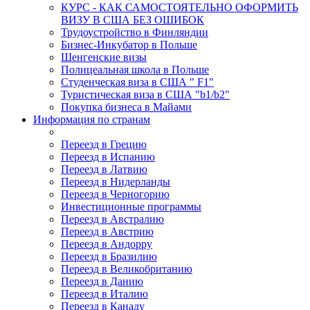
КУРС - КАК САМОСТОЯТЕЛЬНО ОФОРМИТЬ
ВИЗУ В США БЕЗ ОШИБОК
Трудоустройство в Финляндии
Бизнес-Инкубатор в Польше
Шенгенские визы
Полицеальная школа в Польше
Студенческая виза в США " F1"
Туристическая виза в США "b1/b2"
Покупка бизнеса в Майами
Информация по странам
Переезд в Грецию
Переезд в Испанию
Переезд в Латвию
Переезд в Нидерланды
Переезд в Черногорию
Инвестиционные программы
Переезд в Австралию
Переезд в Австрию
Переезд в Андорру
Переезд в Бразилию
Переезд в Великобританию
Переезд в Данию
Переезд в Италию
Переезд в Канаду